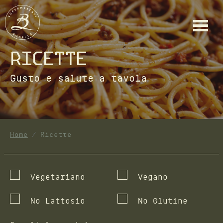
Ricette
Gusto e salute a tavola
Home
Ricette
Vegetariano
Vegano
No Lattosio
No Glutine