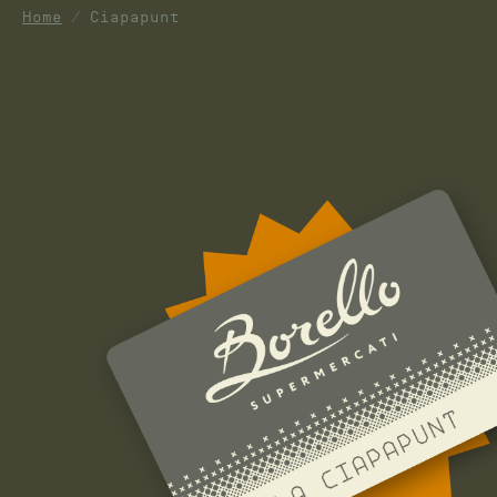
Home
Ciapapunt